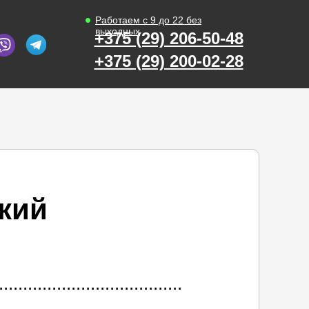
Работаем с 9 до 22 без
выходных
+375 (29) 206-50-48
+375 (29) 200-02-28
кий
...................................