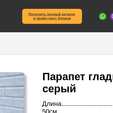
Получить полный каталог
и прайс-лист блоков
Парапет глад
серый
Длина................................
50см