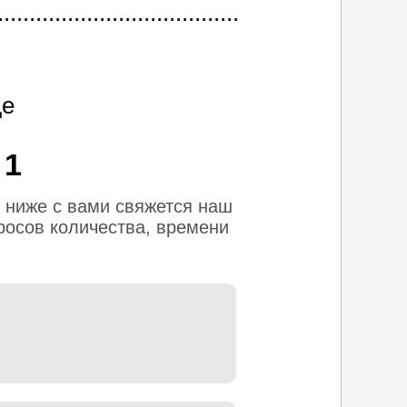
..................................
де
 1
 ниже с вами свяжется наш
росов количества, времени