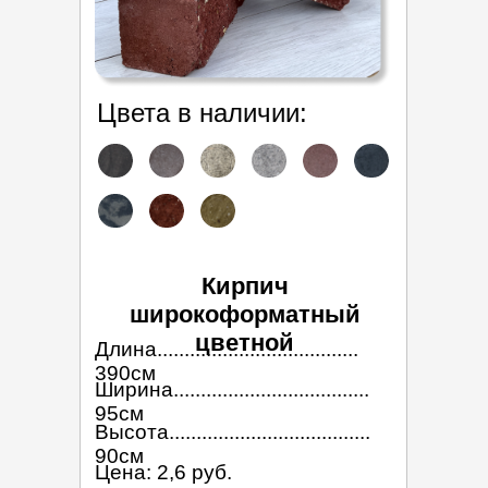
Цвета в наличии:
Кирпич
широкоформатный
цветной
Длина.....................................
390см
Ширина....................................
95см
Высота.....................................
90см
Цена: 2,6 руб.