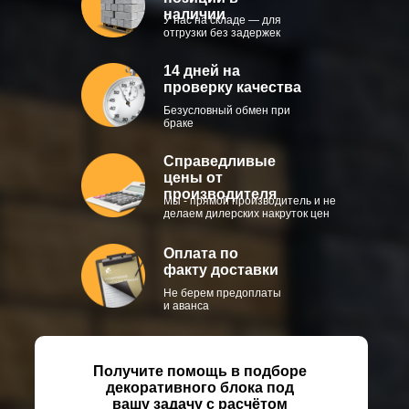
наличии
У нас на складе — для
отгрузки без задержек
14 дней на
проверку качества
Безусловный обмен при
браке
Справедливые
цены от
производителя
Мы - прямой производитель и не
делаем дилерских накруток цен
Оплата по
факту доставки
Не берем предоплаты
и аванса
Получите помощь в подборе
декоративного блока под
вашу задачу с расчётом