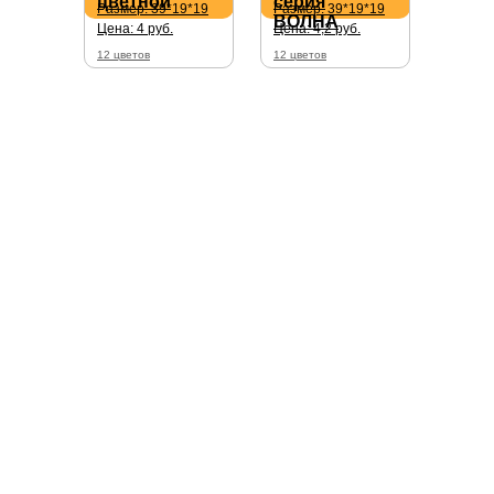
цветной
серия
Размер: 39*19*19
Размер: 39*19*19
ВОЛНА
Цена: 4 руб.
Цена: 4,2 руб.
12 цветов
12 цветов
Получите Прайс-лист
с фактурами и
актуальными
ценами