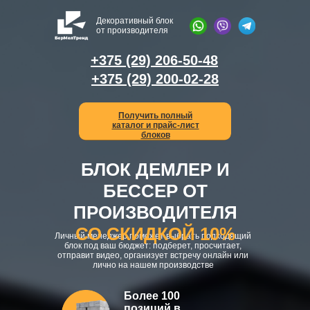
Декоративный блок
от производителя
+375 (29) 206-50-48
+375 (29) 200-02-28
Получить полный
каталог и прайс-лист
блоков
БЛОК ДЕМЛЕР И
БЕССЕР ОТ
ПРОИЗВОДИТЕЛЯ
СО СКИДКОЙ 10%
Личный менеджер поможет выбрать подходящий
блок под ваш бюджет: подберет, просчитает,
отправит видео, организует встречу онлайн или
лично на нашем производстве
Более 100
позиций в