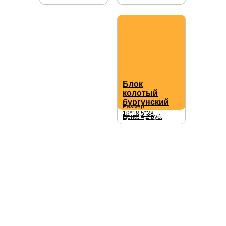
Блок
колотый
бургунский
Размер:
19*18,5*38
Цена: 4,2 руб.
Получите Прайс-лист
с фактурами и
актуальными
ценами