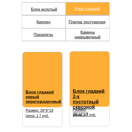
Блок гладкий
Блок колотый
Кирпич
Плитка тротуарная
Камень
Парапеты
накрывочный
Блок гладкий
Блок гладкий
2-х
серый
перегородочный
пустотный
сквозной
Размер:
Размер: 39*9*19
39*19*19
Цена: 2,7 руб.
Цена: 1,7 руб.